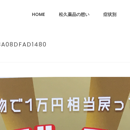
HOME
松久薬品の想い
症状別
8A08DFAD1480
HOME
/
松久ブログ
/
ペイペイジャ