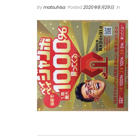
By
matsuhisa
Posted
2020年8月29日
In