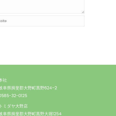
本社
岐阜県揖斐郡大野町黒野624–2
0585-32-0125
トミダヤ大野店
岐阜県揖斐郡大野町黒野大堀1254