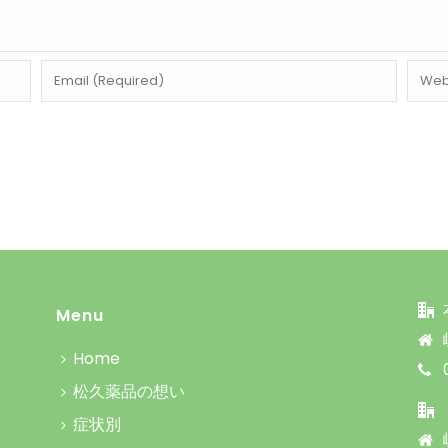
Menu
Home
松久薬品の想い
症状別