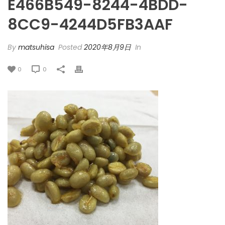
E466B549-8244-4BDD-
8CC9-4244D5FB3AAF
By
matsuhisa
Posted
2020年8月9日
In
0
0