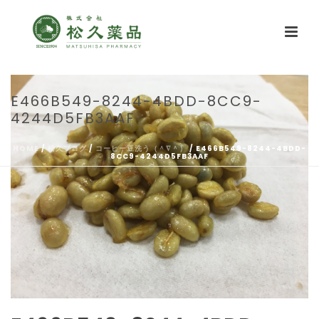
E466B549-8244-4BDD-8CC9-
4244D5FB3AAF
HOME
/
松久ブログ
/
コーヒー豆洗う（＾∇＾）
/ E466B549-8244-4BDD-
8CC9-4244D5FB3AAF