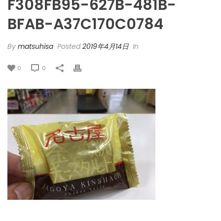
F308FB95-627B-481B-
BFAB-A37C170C0784
By
matsuhisa
Posted
2019年4月14日
In
0
0