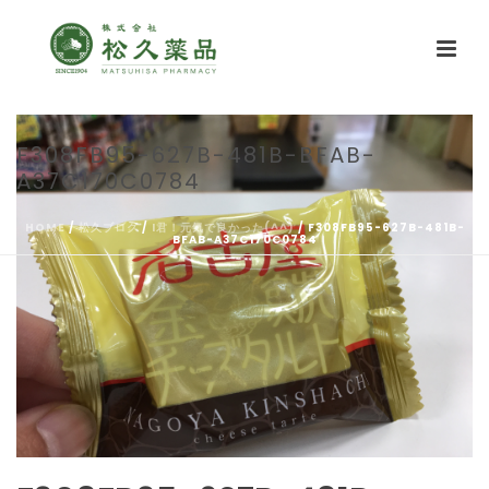
F308FB95-627B-481B-BFAB-
A37C170C0784
HOME
/
松久ブログ
/
I君！元気で良かった(^^)
/ F308FB95-627B-481B-
BFAB-A37C170C0784