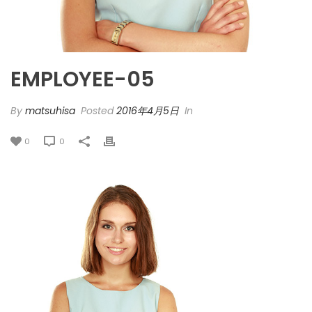
EMPLOYEE-05
By
matsuhisa
Posted
2016年4月5日
In
0
0