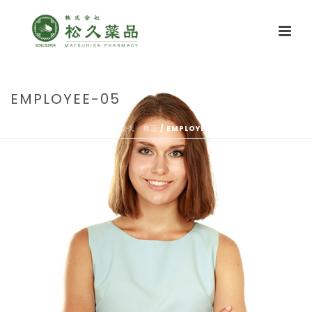
EMPLOYEE-05
HOME
/
松久 典正
/ EMPLOYEE-05