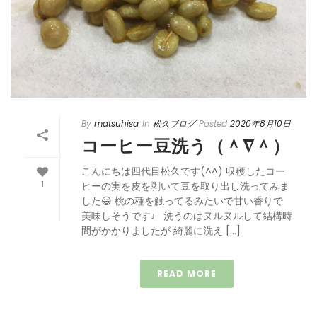
By
matsuhisa
In
松久ブログ
Posted
2020年8月10日
コーヒー豆洗う（＾∇＾）
こんにちは四代目松久です(^^) 収穫したコー
1
ヒーの実を皮を剥いて豆を取り出し洗ってみま
した😃 桃の種を触ってるみたいで甘い香りで
美味しそうです♩ 洗うのはヌルヌルして結構時
間がかかりましたが 綺麗に洗え […]
READ MORE