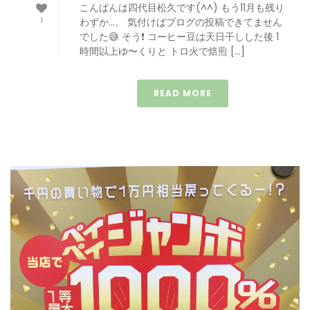
こんばんは四代目松久です(^^) もう11月も残り
1
わずか…。 気付けばブログの投稿できてません
でした😅 そう❗️ コーヒー豆は天日干しした後 1
時間以上ゆ〜くりと トロ火で焙煎 […]
READ MORE