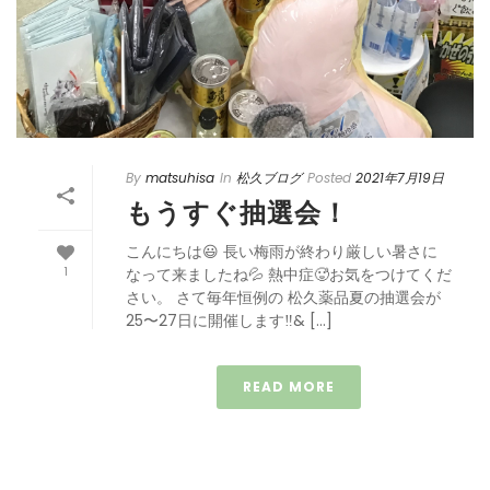
By
matsuhisa
In
松久ブログ
Posted
2021年7月19日
もうすぐ抽選会！
こんにちは😃 長い梅雨が終わり厳しい暑さに
1
なって来ましたね💦 熱中症🥵お気をつけてくだ
さい。 さて毎年恒例の 松久薬品夏の抽選会が
25〜27日に開催します‼& […]
READ MORE