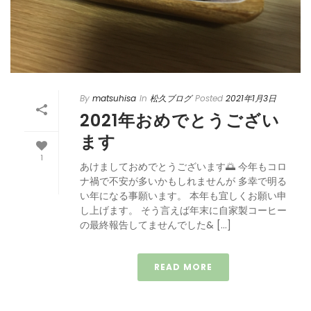
By
matsuhisa
In
松久ブログ
Posted
2021年1月3日
2021年おめでとうござい
ます
1
あけましておめでとうございます🌅 今年もコロ
ナ禍で不安が多いかもしれませんが 多幸で明る
い年になる事願います。 本年も宜しくお願い申
し上げます。 そう言えば年末に自家製コーヒー
の最終報告してませんでした& […]
READ MORE