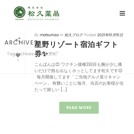
By
matsuhisa
In
松久ブログ
Posted
2021年10月15日
ARCHIVES
星野リゾート宿泊ギフト
券✨
Tag Archives for: "大野町"
1
こんばんは😊 ワクチン接種2回目も腕が少し痛
HOME
/
いだけで熱も出なくホッとしてます松久です😌
毎月開催してます「ご当地グルメ巡りキャン
ペーン」 有難いことに毎月、当店のお客様が当
たって嬉しい […]
READ MORE