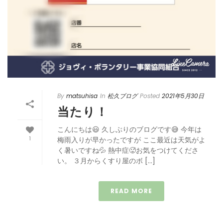
By
matsuhisa
In
松久ブログ
Posted
2021年5月30日
当たり！
こんにちは😃 久しぶりのブログです😅 今年は
1
梅雨入りが早かったですが ここ最近は天気がよ
く暑いですね💦 熱中症🥵お気をつけてくださ
い。 ３月からくすり屋のボ […]
READ MORE