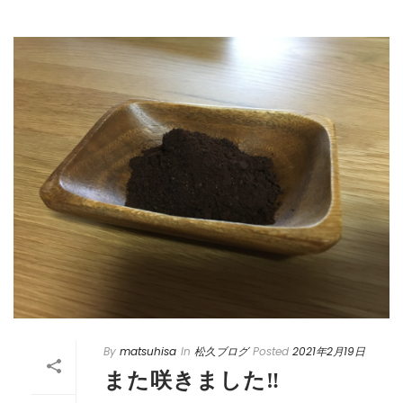
By
matsuhisa
In
松久ブログ
Posted
2021年2月19日
また咲きました‼️