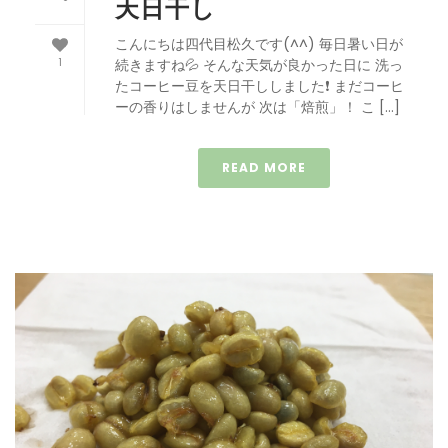
天日干し
こんにちは四代目松久です(^^) 毎日暑い日が
1
続きますね💦 そんな天気が良かった日に 洗っ
たコーヒー豆を天日干ししました❗️ まだコーヒ
ーの香りはしませんが 次は「焙煎」！ こ […]
READ MORE