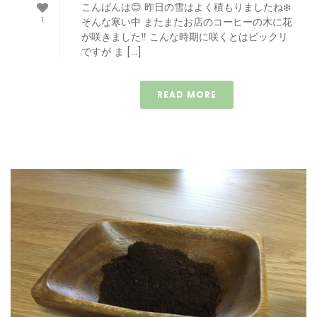
こんばんは😊 昨日の雪はよく積もりましたね❄️
1
そんな寒い中 またまたお店のコーヒーの木に花
が咲きました‼️ こんな時期に咲くとはビックリ
ですが ま […]
READ MORE