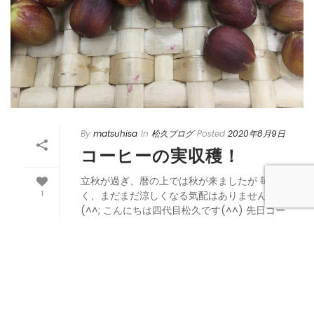
By
matsuhisa
In
松久ブログ
Posted
2020年8月9日
コーヒーの実収穫！
立秋が過ぎ、暦の上では秋が来ましたが 毎日暑
1
く、まだまだ涼しくなる気配はありませんね
(^^; こんにちは四代目松久です(^^) 先日コー
ヒーの実が収穫できそうだと分かったので 熟し
ている実を取ってみました😃 […]
READ MORE