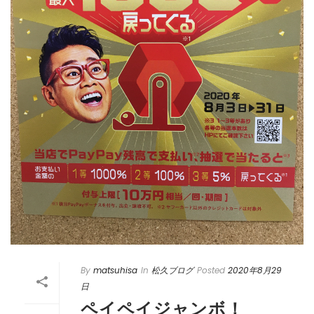
By
matsuhisa
In
松久ブログ
Posted
2020年8月29
日
ペイペイジャンボ！