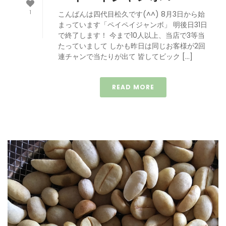
1
こんばんは四代目松久です(^^) 8月3日から始
まっています「ペイペイジャンボ」 明後日31日
で終了します！ 今まで10人以上、当店で3等当
たっていまして しかも昨日は同じお客様が2回
連チャンで当たりが出て 皆してビック […]
READ MORE