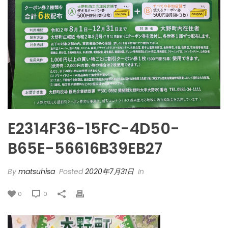
E2314F36-15FC-4D50-
B65E-56616B39EB27
By
matsuhisa
Posted
2020年7月31日
In
0
0