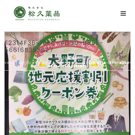
E2314F36-15FC-4D50-B65E-
56616B39EB27
HOME
/
松久ブログ
/
大野町地元応援割引クーポン券
/ E2314F36-15FC-4D50-
B65E-56616B39EB27