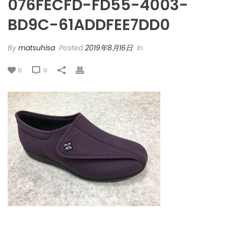
076FECFD-FD55-4003-
BD9C-61ADDFEE7DD0
By
matsuhisa
Posted
2019年8月16日
In
0
0