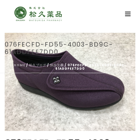
076FECFD-FD55-4003-BD9C-
61ADDFEE7DD0
HOME
/
松久ブログ
/
快歩主義
/ 076FECFD-FD55-4003-BD9C-
61ADDFEE7DD0