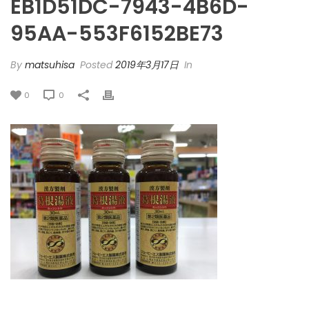
EB1D51DC-7943-4B6D-
95AA-553F6152BE73
By
matsuhisa
Posted
2019年3月17日
In
0
0