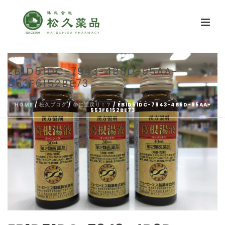
EB1D51DC-7943-4B6D-95AA-
553F6152BE73
HOME
/
松久ブログ
/
冬に逆戻り！？
/ EB1D51DC-7943-4B6D-95AA-
553F6152BE73