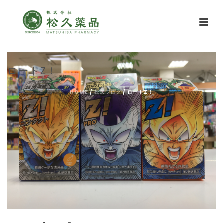
ロートZ！
HOME
/
松久ブログ
/ ロートZ！