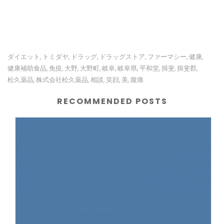
ダイエット
トミダヤ
ドラッグ
ドラッグストア
ファーマシー
健康
,
,
,
,
,
,
健康補助食品
免疫
大野
大野町
岐阜
岐阜県
平和堂
揖斐
揖斐郡
,
,
,
,
,
,
,
,
,
松久薬品
株式会社松久薬品
相談
笑顔
美
腹痛
,
,
,
,
,
RECOMMENDED POSTS