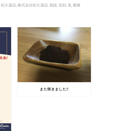
松久薬品
株式会社松久薬品
相談
笑顔
美
腹痛
,
,
,
,
,
,
また咲きました‼️