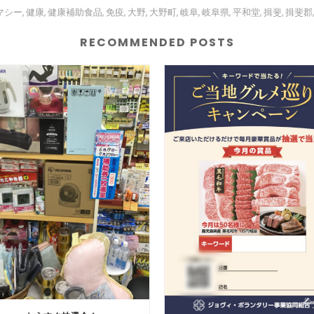
マシー
健康
健康補助食品
免疫
大野
大野町
岐阜
岐阜県
平和堂
揖斐
揖斐郡
,
,
,
,
,
,
,
,
,
,
RECOMMENDED POSTS