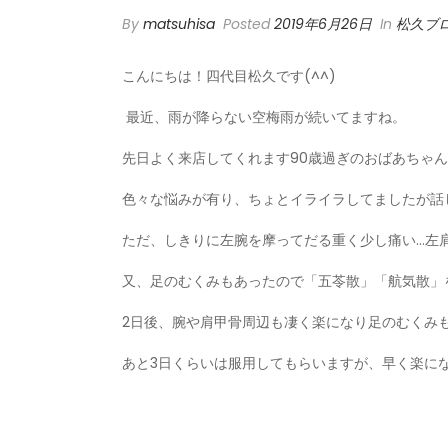
By
matsuhisa
Posted
2019年6月26日
In
松久ブ
こんにちは！四代目松久です(^^)
最近、雨が降らない空梅雨が続いてますね。
先日よく来店してくれます90歳過ぎのおばあちゃ
色々な悩みが有り、ちょとイライラしてましたが話
ただ、しきりに左腕を摩ってだる重く少し痛い…左
又、足のむくみもあったので「五苓散」「航気散」
2日後、腕や肩甲骨周辺も凄く楽になり足のむくみも
あと3日くらいは服用してもらいますが、早く楽に